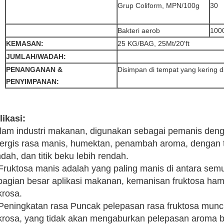
Grup Coliform, MPN/100g
30
Bakteri aerob
100
KEMASAN:
25 KG/BAG, 25Mt/20'ft
JUMLAH/WADAH:
PENANGANAN &
Disimpan di tempat yang kering d
PENYIMPANAN:
likasi:
lam industri makanan, digunakan sebagai pemanis denga
nergis rasa manis, humektan, penambah aroma, dengan tek
dah, dan titik beku lebih rendah.
 Fruktosa manis adalah yang paling manis di antara sem
bagian besar aplikasi makanan, kemanisan fruktosa hampir
krosa.
 Peningkatan rasa Puncak pelepasan rasa fruktosa munc
krosa, yang tidak akan mengaburkan pelepasan aroma b