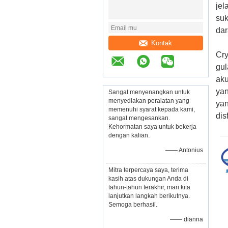
jel
suk
dar
Kontak
Cry
gul
aku
yan
Sangat menyenangkan untuk
menyediakan peralatan yang
yan
memenuhi syarat kepada kami,
dis
sangat mengesankan.
Kehormatan saya untuk bekerja
dengan kalian.
—— Antonius
Mitra terpercaya saya, terima
kasih atas dukungan Anda di
tahun-tahun terakhir, mari kita
lanjutkan langkah berikutnya.
Semoga berhasil.
—— dianna