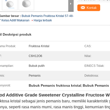
Kontak
Gambar besar :
Bubuk Pemanis Fruktosa Kristal 57-48-
7 Kelas Aditif Makanan
Harga terbaik
il Deskripsi produk
ma Produk:
Fruktosa Kristal
CAS:
F:
C6H12O6
Nilai:
nampilan:
Bubuk putih
EINECS Tidak:
nis:
Pemanis
Dekstrosa:
Bubuk Pemanis fruktosa kristal
Bubuk Pemanis 
nyoroti:
,
od Additive Grade Sweetener Crystalline Fructose 
ktosa kristal sebagai jenis pemanis baru, memiliki karakteristi
nnya, seperti rasa manis murni, rasa manis tinggi, kemurnian t