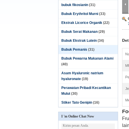
bubuk fikosianin
(31)
Bubuk Erythritol Murni
(33)
Ekstrak Licorice Organik
(22)
Bubuk Serat Makanan
(29)
Det
Bubuk Ekstrak Lutein
(34)
Bubuk Pemanis
(31)
Na
Bubuk Pewarna Makanan Alami
(40)
M
Asam Hyaluronic natrium
Pe
hyaluronate
(19)
Perawatan Pribadi Kecantikan
Je
Mulut
(30)
Me
Stiker Tato Genipin
(16)
Fo
I 'm Online Chat Now
Fru
lai