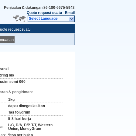
Penjualan & dukungan
86-180-6675-5943
Quote request suatu
-
Email
Select Language
uote request suatu
ncarian
hanxi
pring bio
usim semi-060
aran & pengiriman:
1kg
dapat dinegosiasikan
Tas foil/drum
5-8 hari kerja
L/C, D/A, D/P, T/T, Western
ran:
Union, MoneyGram
an:
5ton per bulan