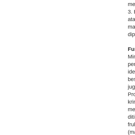
me
3.
at
ma
di
Fu
Mi
pe
id
be
ju
Pr
kr
me
di
fr
(m