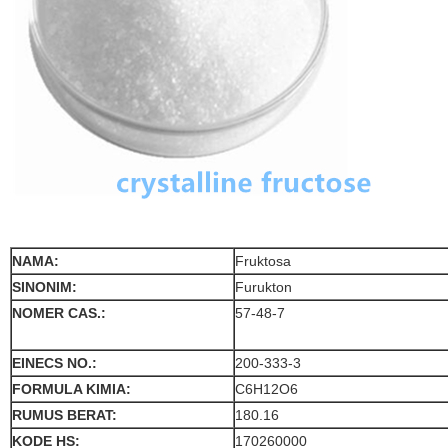
NAMA:
Fruktosa
SINONIM:
Furukton
NOMER CAS.:
57-48-7
EINECS NO.:
200-333-3
FORMULA KIMIA:
C6H12O6
RUMUS BERAT:
180.16
KODE HS:
170260000