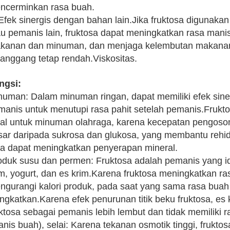
ncerminkan rasa buah.
 Efek sinergis dengan bahan lain.Jika fruktosa digunaka
au pemanis lain, fruktosa dapat meningkatkan rasa mani
kanan dan minuman, dan menjaga kelembutan makana
panggang tetap rendah.Viskositas.
ngsi:
numan: Dalam minuman ringan, dapat memiliki efek sine
manis untuk menutupi rasa pahit setelah pemanis.Frukt
eal untuk minuman olahraga, karena kecepatan pengoson
sar daripada sukrosa dan glukosa, yang membantu rehidra
ga dapat meningkatkan penyerapan mineral.
oduk susu dan permen: Fruktosa adalah pemanis yang ide
im, yogurt, dan es krim.Karena fruktosa meningkatkan r
ngurangi kalori produk, pada saat yang sama rasa buah
tingkatkan.Karena efek penurunan titik beku fruktosa, 
uktosa sebagai pemanis lebih lembut dan tidak memiliki
anis buah), selai: Karena tekanan osmotik tinggi, fruk