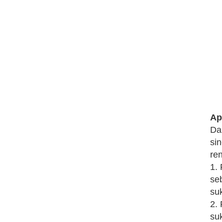
Ap
Da
si
ren
1.
se
su
2.
su