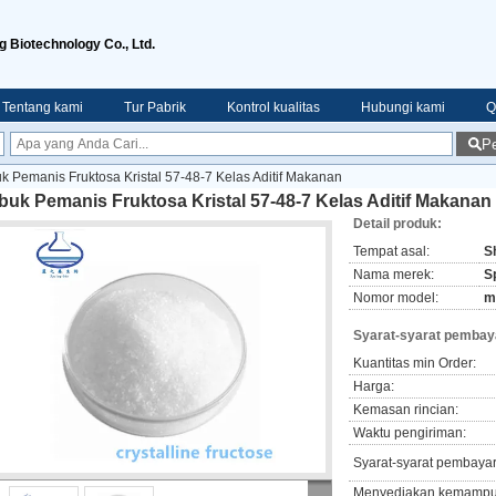
g Biotechnology Co., Ltd.
Tentang kami
Tur Pabrik
Kontrol kualitas
Hubungi kami
Q
Pe
k Pemanis Fruktosa Kristal 57-48-7 Kelas Aditif Makanan
uk Pemanis Fruktosa Kristal 57-48-7 Kelas Aditif Makanan
Detail produk:
Tempat asal:
S
Nama merek:
S
Nomor model:
m
Syarat-syarat pembay
Kuantitas min Order:
Harga:
Kemasan rincian:
Waktu pengiriman:
Syarat-syarat pembaya
Menyediakan kemampu