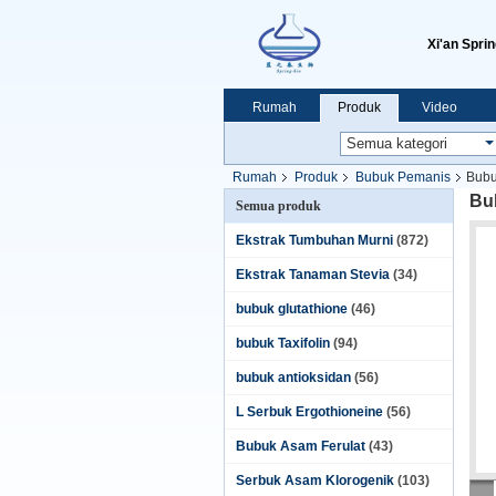
Xi'an Sprin
Rumah
Produk
Video
Rumah
Produk
Bubuk Pemanis
Bubu
Bub
Semua produk
Ekstrak Tumbuhan Murni
(872)
Ekstrak Tanaman Stevia
(34)
bubuk glutathione
(46)
bubuk Taxifolin
(94)
bubuk antioksidan
(56)
L Serbuk Ergothioneine
(56)
Bubuk Asam Ferulat
(43)
Serbuk Asam Klorogenik
(103)