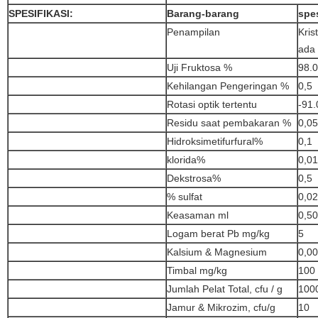
SPESIFIKASI:
Barang-barang
spes
Penampilan
Kris
ada
Uji Fruktosa %
98.0
Kehilangan Pengeringan %
0,5
Rotasi optik tertentu
-91.
Residu saat pembakaran %
0,05
Hidroksimetifurfural%
0,1
klorida%
0,0
Dekstrosa%
0,5
% sulfat
0,0
Keasaman ml
0,5
Logam berat Pb mg/kg
5
Kalsium & Magnesium
0,0
Timbal mg/kg
100
Jumlah Pelat Total, cfu / g
100
Jamur & Mikrozim, cfu/g
10