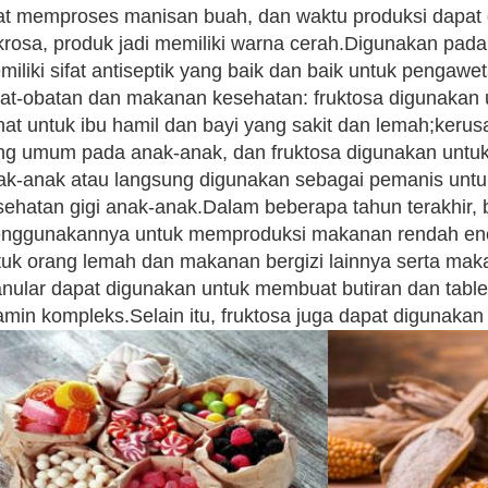
at memproses manisan buah, dan waktu produksi dapat 
krosa, produk jadi memiliki warna cerah.Digunakan pada
iliki sifat antiseptik yang baik dan baik untuk pengawet
at-obatan dan makanan kesehatan: fruktosa digunakan
hat untuk ibu hamil dan bayi yang sakit dan lemah;kerusa
ng umum pada anak-anak, dan fruktosa digunakan unt
ak-anak atau langsung digunakan sebagai pemanis untu
sehatan gigi anak-anak.Dalam beberapa tahun terakhir, 
nggunakannya untuk memproduksi makanan rendah ene
tuk orang lemah dan makanan bergizi lainnya serta ma
anular dapat digunakan untuk membuat butiran dan tablet
amin kompleks.Selain itu, fruktosa juga dapat digunakan 