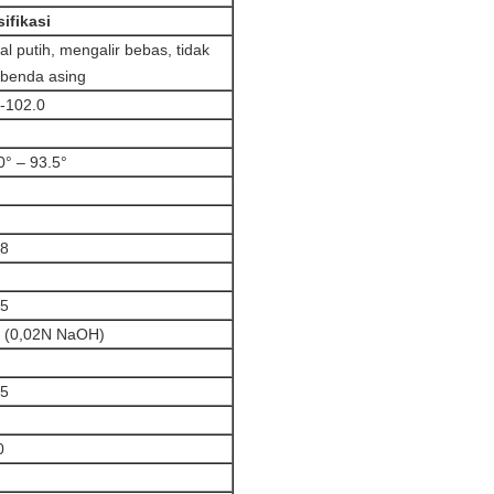
ifikasi
tal putih, mengalir bebas, tidak
 benda asing
-102.0
0° – 93.5°
18
25
0 (0,02N NaOH)
05
0