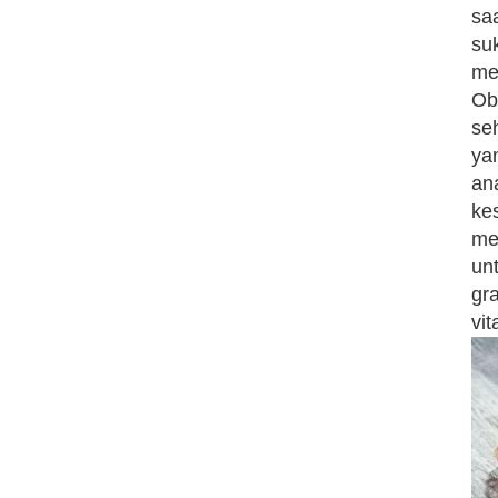
sa
su
mem
Ob
se
ya
an
ke
me
un
gr
vit