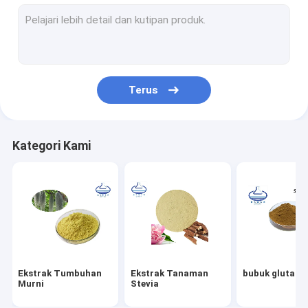
bubuk antioksidan
L Serbuk Ergothioneine
Bubuk Asam Ferulat
Terus
Serbuk Asam Klorogenik
bubuk fikosianin
Kategori Kami
Bubuk Erythritol Murni
Ekstrak Licorice Organik
Bubuk Serat Makanan
Bubuk Ekstrak Lutein
Ekstrak Tumbuhan
Ekstrak Tanaman
bubuk glutath
Bubuk Pemanis
Murni
Stevia