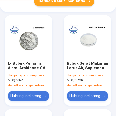
Berikan Kebutuhan Anda
L- Bubuk Pemanis
Bubuk Serat Makanan
Alami Arabinose CAS
Larut Air, Suplemen
5328-37-0 Suplemen
Makanan Serbuk
Harga:
dapat dinegosiasikan
Harga:
dapat dinegosiasikan
Makanan
Dextrin Tahan 9004-
MOQ:
50kg
MOQ:
1 ton
54-0
dapatkan harga terbaru
dapatkan harga terbaru
Hubungi sekarang
Hubungi sekarang