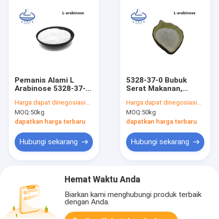
Pemanis Alami L
5328-37-0 Bubuk
Arabinose 5328-37-0
Serat Makanan,
Bubuk Kristal Putih
Pemanis Makanan L
Harga:
dapat dinegosiasikan
Harga:
dapat dinegosiasikan
Bubuk Arabinosa
MOQ:
50kg
MOQ:
50kg
dapatkan harga terbaru
dapatkan harga terbaru
Hubungi sekarang
Hubungi sekarang
Hemat Waktu Anda
Biarkan kami menghubungi produk terbaik
dengan Anda.