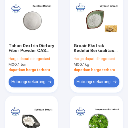
Tahan Dextrin Dietary
Grosir Ekstrak
Fiber Powder CAS
Kedelai Berkualitas
9004-54-0 Aditif
Tinggi Bubuk
Harga:
dapat dinegosiasikan
Harga:
dapat dinegosiasikan
Makanan
Daidzein CAS 486-66-
MOQ:
1 ton
MOQ:
1kg
8
dapatkan harga terbaru
dapatkan harga terbaru
Hubungi sekarang
Hubungi sekarang
Rumah
Produk
Video