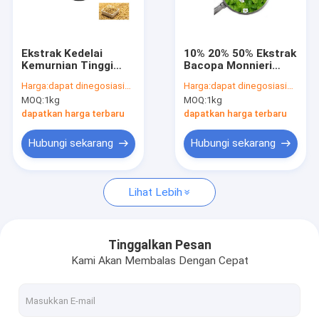
Tentang kami
Tur Pabrik
Ekstrak Kedelai
10% 20% 50% Ekstrak
Kemurnian Tinggi
Bacopa Monnieri
Kontrol kualitas
Bubuk Daidzein CAS
Suplemen Krokot
Harga:
dapat dinegosiasikan
Harga:
dapat dinegosiasikan
486-66-8
Bacopaside
MOQ:
1kg
MOQ:
1kg
Hubungi kami
dapatkan harga terbaru
dapatkan harga terbaru
Permintaan Penawaran
Hubungi sekarang
Hubungi sekarang
Lihat Lebih
Ekstrak Tumbuhan Murni
Ekstrak Tanaman Stevia
Tinggalkan Pesan
Kami Akan Membalas Dengan Cepat
bubuk glutathione
bubuk Taxifolin