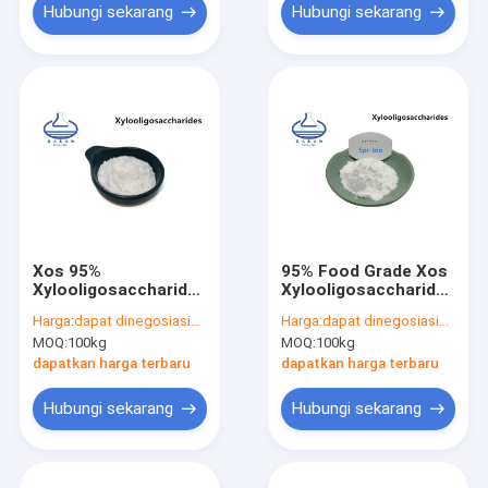
Hubungi sekarang
Hubungi sekarang
Xos 95%
95% Food Grade Xos
Xylooligosaccharide
Xylooligosaccharides
Powder Aditif
87-99-0 Mencegah
Harga:
dapat dinegosiasikan
Harga:
dapat dinegosiasikan
Makanan Alami HPLC
sembelit
MOQ:
100kg
MOQ:
100kg
dapatkan harga terbaru
dapatkan harga terbaru
Hubungi sekarang
Hubungi sekarang