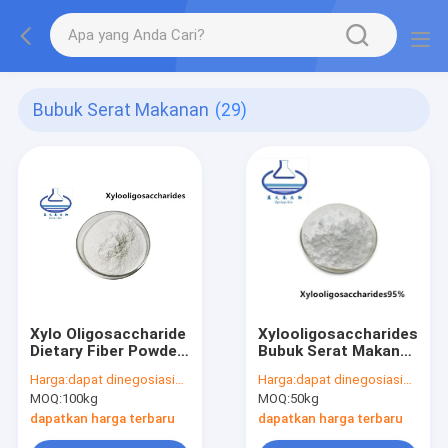
Bubuk Serat Makanan
(29)
Xylo Oligosaccharide
Xylooligosaccharides
Dietary Fiber Powder
Bubuk Serat Makanan
95% Kemurnian CAS
Xos 95% 87-99-0
Harga:
dapat dinegosiasikan
Harga:
dapat dinegosiasikan
87-99-0
Penurunan Berat
MOQ:
100kg
MOQ:
50kg
Badan
dapatkan harga terbaru
dapatkan harga terbaru