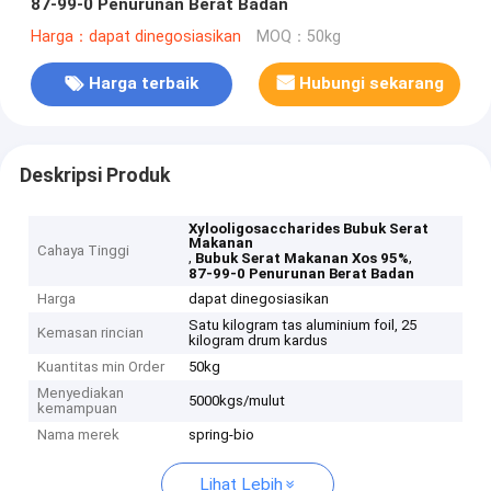
87-99-0 Penurunan Berat Badan
Harga：dapat dinegosiasikan
MOQ：50kg
Harga terbaik
Hubungi sekarang
Deskripsi Produk
Xylooligosaccharides Bubuk Serat
Makanan
Cahaya Tinggi
,
,
Bubuk Serat Makanan Xos 95%
87-99-0 Penurunan Berat Badan
Harga
dapat dinegosiasikan
Satu kilogram tas aluminium foil, 25
Kemasan rincian
kilogram drum kardus
Kuantitas min Order
50kg
Menyediakan
5000kgs/mulut
kemampuan
Nama merek
spring-bio
Lihat Lebih