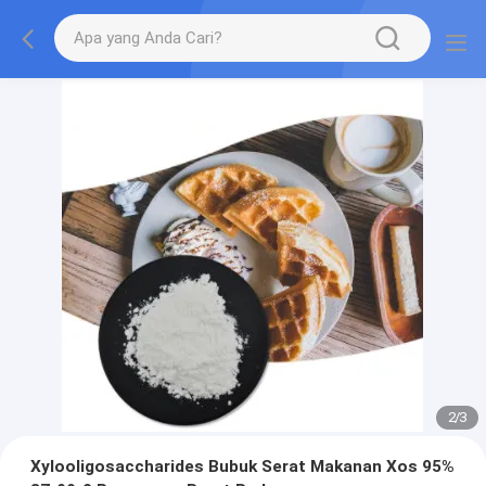
2
/
3
Xylooligosaccharides Bubuk Serat Makanan Xos 95%