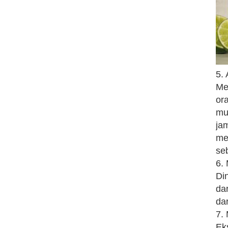
5.
Me
or
mu
ja
me
se
6.
Di
da
dar
7. 
Ek