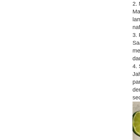
2.
Ma
la
na
3.
Sa
me
da
4. 
Ja
pa
de
se