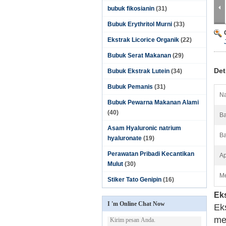
bubuk fikosianin
(31)
Bubuk Erythritol Murni
(33)
Ekstrak Licorice Organik
(22)
Bubuk Serat Makanan
(29)
Det
Bubuk Ekstrak Lutein
(34)
Bubuk Pemanis
(31)
Na
Bubuk Pewarna Makanan Alami
(40)
Ba
Asam Hyaluronic natrium
Ba
hyaluronate
(19)
Perawatan Pribadi Kecantikan
Ap
Mulut
(30)
Me
Stiker Tato Genipin
(16)
Ek
I 'm Online Chat Now
Ek
me