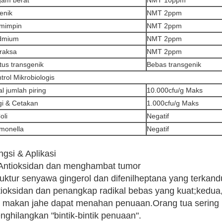
gam berat
NMT 10ppm
enik
NMT 2ppm
mimpin
NMT 2ppm
dmium
NMT 2ppm
 raksa
NMT 2ppm
tus transgenik
Bebas transgenik
trol Mikrobiologis
al jumlah piring
10.000cfu/g Maks
i & Cetakan
1.000cfu/g Maks
oli
Negatif
monella
Negatif
ngsi & Aplikasi
 Antioksidan dan menghambat tumor
ruktur senyawa gingerol dan difenilheptana yang terkand
tioksidan dan penangkap radikal bebas yang kuat;kedu
u, makan jahe dapat menahan penuaan.Orang tua sering
nghilangkan "bintik-bintik penuaan".