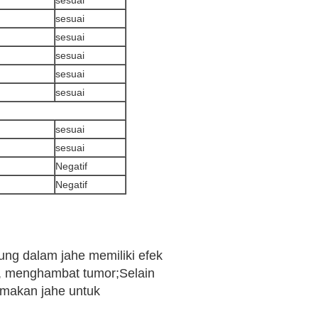
sesuai
sesuai
sesuai
sesuai
sesuai
sesuai
sesuai
sesuai
Negatif
Negatif
ung dalam jahe memiliki efek
a, menghambat tumor;Selain
 makan jahe untuk