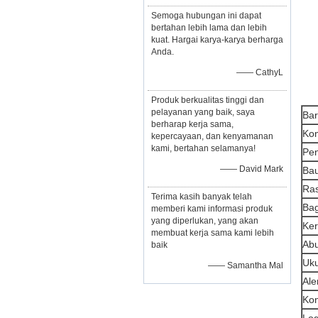
Semoga hubungan ini dapat
bertahan lebih lama dan lebih
kuat. Hargai karya-karya berharga
Anda.
—— CathyL
Produk berkualitas tinggi dan
pelayanan yang baik, saya
Ba
berharap kerja sama,
Kon
kepercayaan, dan kenyamanan
kami, bertahan selamanya!
Pe
—— David Mark
Ba
Ra
Terima kasih banyak telah
Bag
memberi kami informasi produk
yang diperlukan, yang akan
Ker
membuat kerja sama kami lebih
Ab
baik
Uku
—— Samantha Mal
Ale
Kon