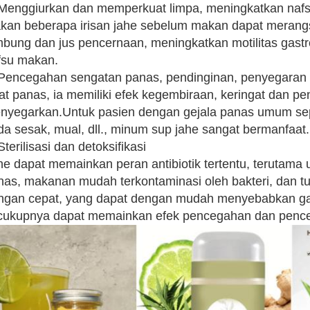
 Menggiurkan dan memperkuat limpa, meningkatkan naf
kan beberapa irisan jahe sebelum makan dapat merangsan
mbung dan jus pencernaan, meningkatkan motilitas gastr
fsu makan.
 Pencegahan sengatan panas, pendinginan, penyegaran
at panas, ia memiliki efek kegembiraan, keringat dan pe
nyegarkan.Untuk pasien dengan gejala panas umum sepe
da sesak, mual, dll., minum sup jahe sangat bermanfaat.
Sterilisasi dan detoksifikasi
he dapat memainkan peran antibiotik tertentu, terutama
nas, makanan mudah terkontaminasi oleh bakteri, dan 
ngan cepat, yang dapat dengan mudah menyebabkan gast
cukupnya dapat memainkan efek pencegahan dan penc