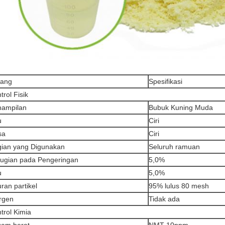
rang
Spesifikasi
trol Fisik
nampilan
Bubuk Kuning Muda
u
Ciri
sa
Ciri
ian yang Digunakan
Seluruh ramuan
ugian pada Pengeringan
5,0%
u
5,0%
ran partikel
95% lulus 80 mesh
rgen
Tidak ada
trol Kimia