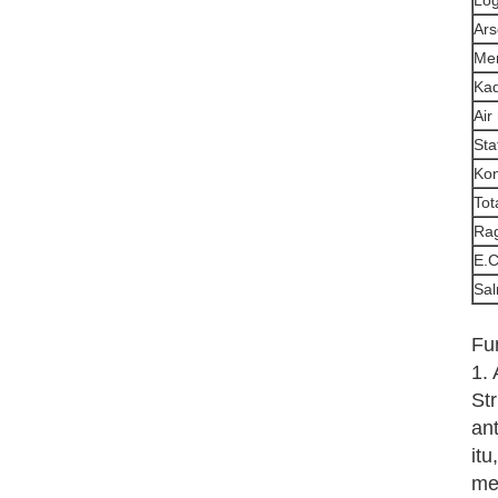
Lo
Ars
Me
Ka
Air
Sta
Kon
Tot
Rag
E.C
Sal
Fu
1.
St
an
it
me