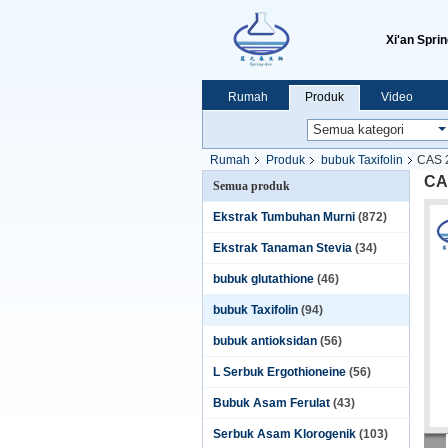
Xi'an Sprin
Rumah
Produk
Video
Rumah
Produk
bubuk Taxifolin
CAS 2
CA
Semua produk
Ekstrak Tumbuhan Murni
(872)
Ekstrak Tanaman Stevia
(34)
bubuk glutathione
(46)
bubuk Taxifolin
(94)
bubuk antioksidan
(56)
L Serbuk Ergothioneine
(56)
Bubuk Asam Ferulat
(43)
Serbuk Asam Klorogenik
(103)