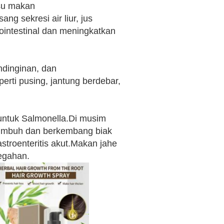
su makan
g sekresi air liur, jus
ointestinal dan meningkatkan
ndinginan, dan
rti pusing, jantung berdebar,
 untuk Salmonella.Di musim
tumbuh dan berkembang biak
roenteritis akut.Makan jahe
egahan.