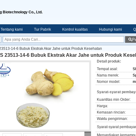
g Biotechnology Co., Ltd.
Tentang kami
Tur Pabrik
Kontrol kualitas
Hubungi kami
Q
Pe
3513-14-6 Bubuk Ekstrak Akar Jahe untuk Produk Kesehatan
S 23513-14-6 Bubuk Ekstrak Akar Jahe untuk Produk Kese
Detail produk:
Tempat asal:
S
Nama merek:
S
Nomor model:
m
Syarat-syarat pembay
Kuantitas min Order:
Harga:
Kemasan rincian:
Waktu pengiriman:
Syarat-syarat pembaya
Menyediakan kemampu