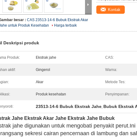
Kontak
Gambar besar :
CAS 23513-14-6 Bubuk Ekstrak Akar
Jahe untuk Produk Kesehatan
Harga terbaik
il Deskripsi produk
ma Produk:
Ekstrak jahe
CAS:
han aktif:
Gingerol
Warna:
gian:
Akar
Metode Tes:
likasi:
Produk kesehatan
Penyimpanan:
23513-14-6 Bubuk Ekstrak Jahe
Bubuk Ekstrak 
nyoroti:
,
strak Jahe Ekstrak Akar Jahe Ekstrak Jahe Bubuk
strak jahe digunakan untuk mengobati penyakit perut.Ini
rangsang sekresi cairan pencernaan di lambung dan sa