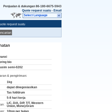
Penjualan & dukungan
86-180-6675-5943
Quote request suatu
-
Email
Select Language
uote request suatu
ncarian
hatan
hanxi
pring bio
usim semi-0202
aran & pengiriman:
1kg
dapat dinegosiasikan
Tas foil/drum
5-8 hari kerja
L/C, D/A, D/P, T/T, Western
ran:
Union, MoneyGram
an:
10ton per bulan