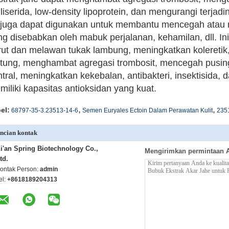
gliserida, low-density lipoprotein, dan mengurangi terjadin
i juga dapat digunakan untuk membantu mencegah atau
ng disebabkan oleh mabuk perjalanan, kehamilan, dll. In
rut dan melawan tukak lambung, meningkatkan koleretik
ntung, menghambat agregasi trombosit, mencegah pusin
tral, meningkatkan kekebalan, antibakteri, insektisida, da
miliki kapasitas antioksidan yang kuat.
,
,
el:
68797-35-3.23513-14-6
Semen Euryales Ectoin Dalam Perawatan Kulit
235
ncian kontak
i'an Spring Biotechnology Co.,
Mengirimkan permintaan 
td.
ontak Person:
admin
el:
+8618189204313