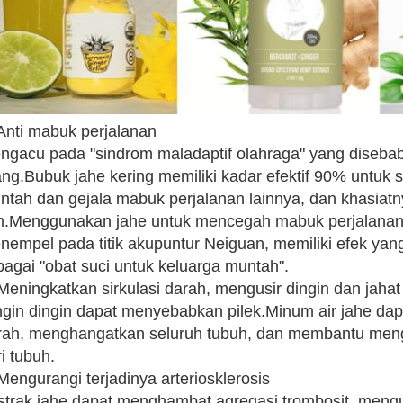
 Anti mabuk perjalanan
ngacu pada "sindrom maladaptif olahraga" yang diseba
ang.Bubuk jahe kering memiliki kadar efektif 90% untuk s
ntah dan gejala mabuk perjalanan lainnya, dan khasiatny
m.Menggunakan jahe untuk mencegah mabuk perjalanan 
nempel pada titik akupuntur Neiguan, memiliki efek yang
bagai "obat suci untuk keluarga muntah".
 Meningkatkan sirkulasi darah, mengusir dingin dan jahat
ngin dingin dapat menyebabkan pilek.Minum air jahe dap
rah, menghangatkan seluruh tubuh, dan membantu meng
i tubuh.
Mengurangi terjadinya arteriosklerosis
strak jahe dapat menghambat agregasi trombosit, mengu