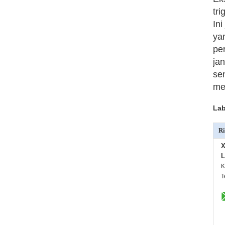
tri
In
ya
pe
ja
sen
me
Lab
Ri
X
L
K
T