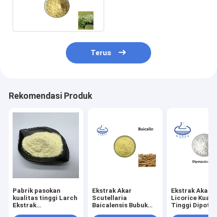
CAS 125-46-2 Bubuk
Halus Kuning
Terus
Rekomendasi Produk
Pabrik pasokan
Ekstrak Akar
Ekstrak Akar
kualitas tinggi Larch
Scutellaria
Licorice Kuali
Ekstrak
Baicalensis Bubuk
Tinggi Dipota
Dihydroquercetin
Baicalin CAS 21967-
Glycyrrhizate