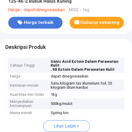
125-46-2 Bubuk Halus Kuning
Harga：dapat dinegosiasikan
MOQ：1kg
Harga terbaik
Hubungi sekarang
Deskripsi Produk
Usnic Acid Ectoin Dalam Perawatan
Cahaya Tinggi
Kulit
,
98 Ectoin Dalam Perawatan Kulit
Harga
dapat dinegosiasikan
Satu kilogram tas aluminium foil, 25
Kemasan rincian
kilogram drum kardus
Kuantitas min Order
1kg
Menyediakan
500kg/mulut
kemampuan
Nama merek
Spring bio
Lihat Lebih